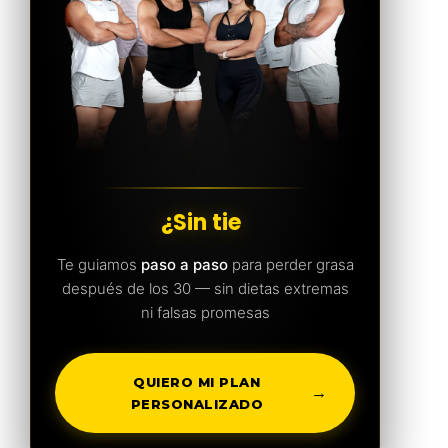
¿
|
¿
Te guiamos
paso a paso
para perder grasa
S
i
después de los 30 — sin dietas extremas
n
ni falsas promesas
t
i
e
m
p
o
QUIERO MI PLAN
,
→
s
PERSONALIZADO
i
n
d